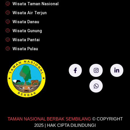
Wisata Taman Nasional
Wisata Air Terjun
Wisata Danau
Wisata Gunung
Wisata Pantai
Wisata Pulau
TAMAN NASIONAL BERBAK SEMBILANG
© COPYRIGHT
2025 | HAK CIPTA DILINDUNGI