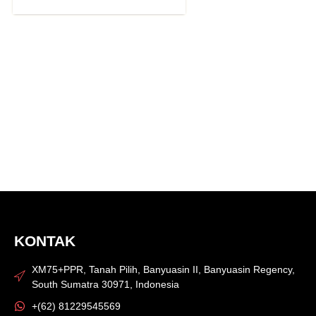
KONTAK
XM75+PPR, Tanah Pilih, Banyuasin II, Banyuasin Regency,
South Sumatra 30971, Indonesia
+(62) 81229545569